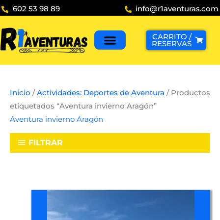
Ir
602 53 98 89
info@r1aventuras.com
al
contenido
CARRITO /
RESERVAS
Inicio
/
Actividades: Deportes de Aventura
/ Productos
etiquetados “Aventura invierno Aragón”
Aventura invierno Aragón
FILTRAR