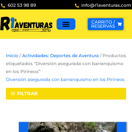
Ir
602 53 98 89
info@r1aventuras.com
al
contenido
CARRITO /
RESERVAS
Inicio
/
Actividades: Deportes de Aventura
/ Productos
etiquetados “Diversión asegurada con barranquismo
en los Pirineos”
Diversión asegurada con barranquismo en los Pirineos
FILTRAR