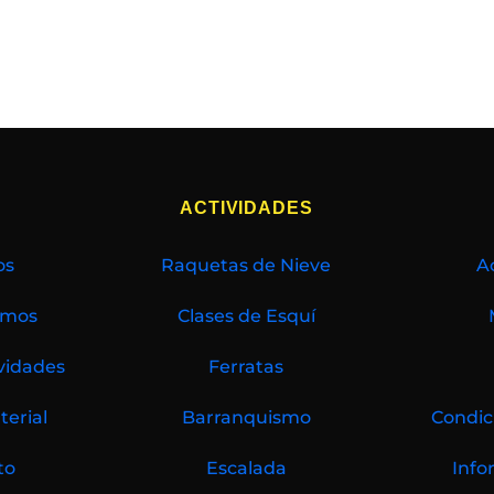
Ú
ACTIVIDADES
os
Raquetas de Nieve
A
emos
Clases de Esquí
vidades
Ferratas
terial
Barranquismo
Condic
to
Escalada
Info