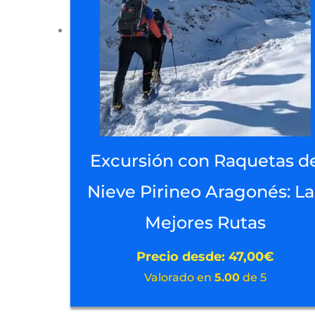
Excursión con Raquetas d
Nieve Pirineo Aragonés: La
Mejores Rutas
Precio desde:
47,00
€
Valorado en
5.00
de 5