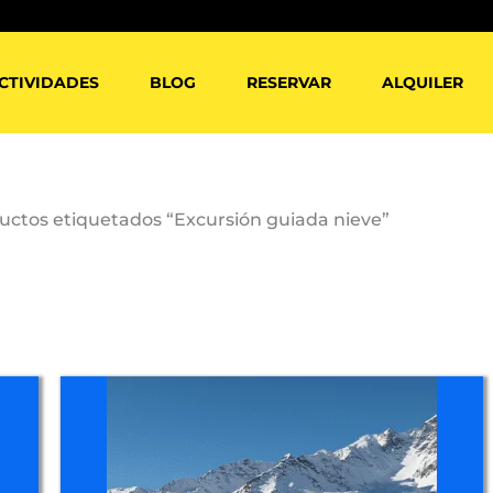
CTIVIDADES
BLOG
RESERVAR
ALQUILER
uctos etiquetados “Excursión guiada nieve”