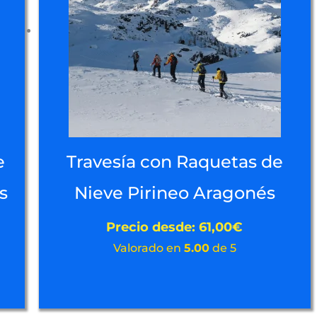
e
Travesía con Raquetas de
s
Nieve Pirineo Aragonés
Precio desde:
61,00
€
Valorado en
5.00
de 5