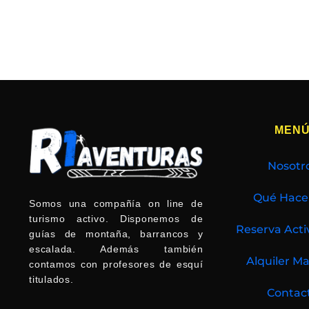
MEN
Nosotr
Qué Hac
Somos una compañía on line de
turismo activo. Disponemos de
Reserva Acti
guías de montaña, barrancos y
escalada. Además también
Alquiler Ma
contamos con profesores de esquí
titulados.
Contac