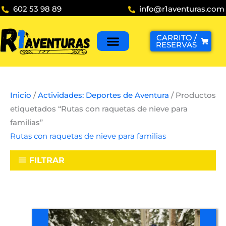
Ir
602 53 98 89
info@r1aventuras.com
al
contenido
CARRITO /
RESERVAS
Inicio
/
Actividades: Deportes de Aventura
/ Productos
etiquetados “Rutas con raquetas de nieve para
familias”
Rutas con raquetas de nieve para familias
FILTRAR