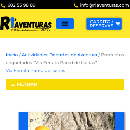
Ir
602 53 98 89
info@r1aventuras.com
al
contenido
CARRITO /
RESERVAS
Inicio
/
Actividades: Deportes de Aventura
/ Productos
etiquetados “Vía Ferrata Pared de Iserías”
Vía Ferrata Pared de Iserías
FILTRAR