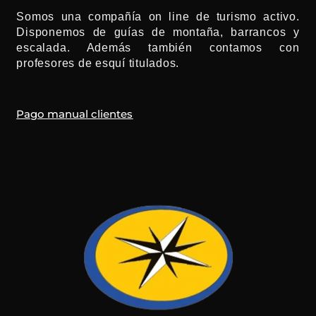
b
a
u
e
o
a
Somos una compañía on line de turismo activo.
o
g
b
d
k
d
o
r
e
i
v
Disponemos de guías de montaña, barrancos y
k
a
n
i
-
m
s
escalada. Además también contamos con
f
o
r
profesores de esquí titulados.
Pago manual clientes