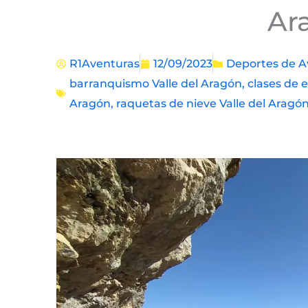
Ar
R1Aventuras
12/09/2023
Deportes de A
barranquismo Valle del Aragón
,
clases de 
Aragón
,
raquetas de nieve Valle del Aragó