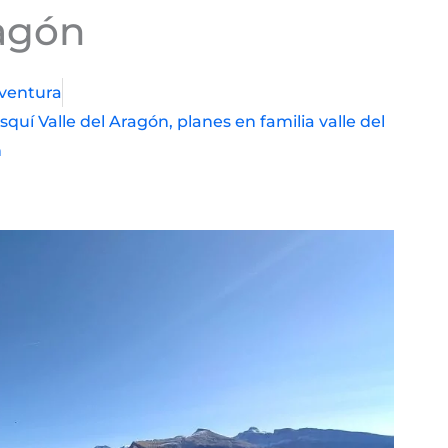
agón
ventura
esquí Valle del Aragón
,
planes en familia valle del
n