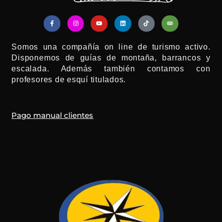
F
I
Y
L
T
T
a
n
o
i
i
r
c
s
u
n
k
i
e
t
t
k
t
p
b
a
u
e
o
a
Somos una compañía on line de turismo activo.
o
g
b
d
k
d
o
r
e
i
v
Disponemos de guías de montaña, barrancos y
k
a
n
i
-
m
s
escalada. Además también contamos con
f
o
r
profesores de esquí titulados.
Pago manual clientes