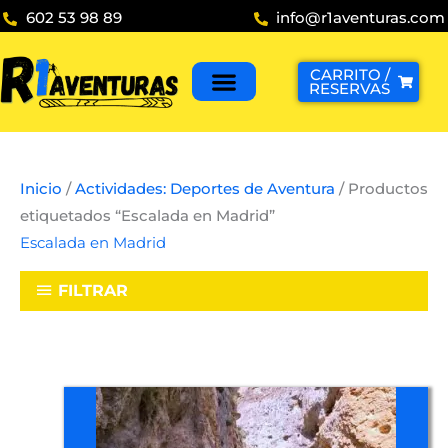
Ir
602 53 98 89
info@r1aventuras.com
al
contenido
CARRITO /
RESERVAS
Inicio
/
Actividades: Deportes de Aventura
/ Productos
etiquetados “Escalada en Madrid”
Escalada en Madrid
FILTRAR