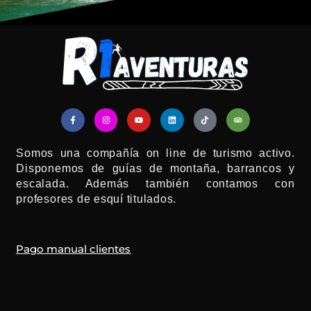
F
I
Y
L
T
T
a
n
o
i
i
r
c
s
u
n
k
i
e
t
t
k
t
p
b
a
u
e
o
a
Somos una compañía on line de turismo activo.
o
g
b
d
k
d
o
r
e
i
v
Disponemos de guías de montaña, barrancos y
k
a
n
i
-
m
s
escalada. Además también contamos con
f
o
r
profesores de esquí titulados.
Pago manual clientes