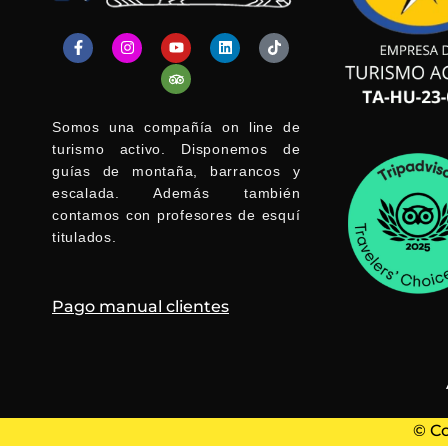
F
I
Y
T
L
T
a
n
o
r
i
i
c
s
u
i
n
k
e
t
t
p
k
t
b
a
u
a
e
o
o
g
b
d
d
k
Somos una compañía on line de
o
r
e
v
i
k
a
i
n
turismo activo. Disponemos de
-
m
s
guías de montaña, barrancos y
f
o
r
escalada. Además también
contamos con profesores de esquí
titulados.
Pago manual clientes
© Co