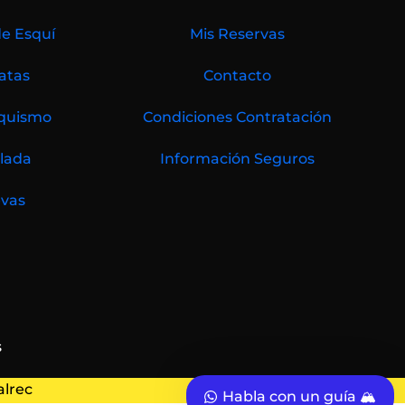
de Esquí
Mis Reservas
atas
Contacto
quismo
Condiciones Contratación
lada
Información Seguros
vas
s
alrec
Habla con un guía 🏔️