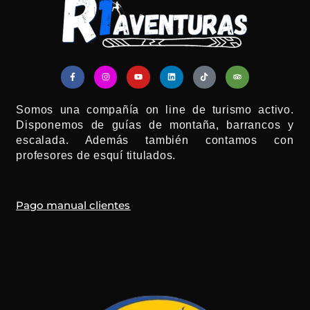
F
I
Y
L
T
T
a
n
o
i
i
r
c
s
u
n
k
i
e
t
t
k
t
p
b
a
u
e
o
a
Somos una compañía on line de turismo activo.
o
g
b
d
k
d
o
r
e
i
v
Disponemos de guías de montaña, barrancos y
k
a
n
i
-
m
s
escalada. Además también contamos con
f
o
r
profesores de esquí titulados.
Pago manual clientes