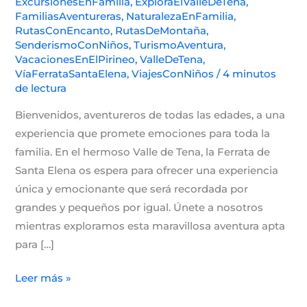
ExcursionesEnFamilia
,
ExploraElValleDeTena
,
FamiliasAventureras
,
NaturalezaEnFamilia
,
RutasConEncanto
,
RutasDeMontaña
,
SenderismoConNiños
,
TurismoAventura
,
VacacionesEnElPirineo
,
ValleDeTena
,
VíaFerrataSantaElena
,
ViajesConNiños
/
4 minutos
de lectura
Bienvenidos, aventureros de todas las edades, a una
experiencia que promete emociones para toda la
familia. En el hermoso Valle de Tena, la Ferrata de
Santa Elena os espera para ofrecer una experiencia
única y emocionante que será recordada por
grandes y pequeños por igual. Únete a nosotros
mientras exploramos esta maravillosa aventura apta
para […]
Leer más »