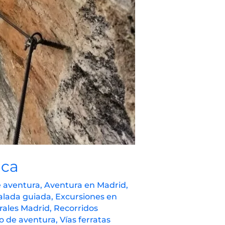
nca
e aventura
,
Aventura en Madrid
,
alada guiada
,
Excursiones en
rales Madrid
,
Recorridos
o de aventura
,
Vías ferratas