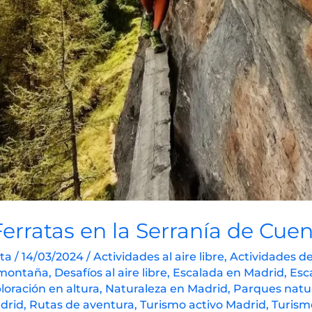
Ferratas en la Serranía de Cue
ata
/
14/03/2024
/
Actividades al aire libre
,
Actividades d
 montaña
,
Desafíos al aire libre
,
Escalada en Madrid
,
Esc
loración en altura
,
Naturaleza en Madrid
,
Parques natu
drid
,
Rutas de aventura
,
Turismo activo Madrid
,
Turism