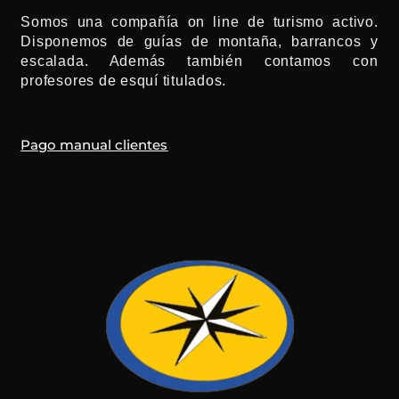
e
t
t
k
t
p
b
a
u
e
o
a
Somos una compañía on line de turismo activo.
o
g
b
d
k
d
o
r
e
i
v
Disponemos de guías de montaña, barrancos y
k
a
n
i
-
m
s
escalada. Además también contamos con
f
o
r
profesores de esquí titulados.
Pago manual clientes