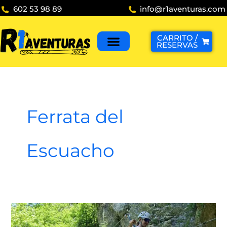
Ir
602 53 98 89
info@r1aventuras.com
al
contenido
CARRITO /
RESERVAS
Ferrata del
Escuacho
Vía
Ferrata